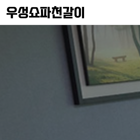
우성쇼파천갈이