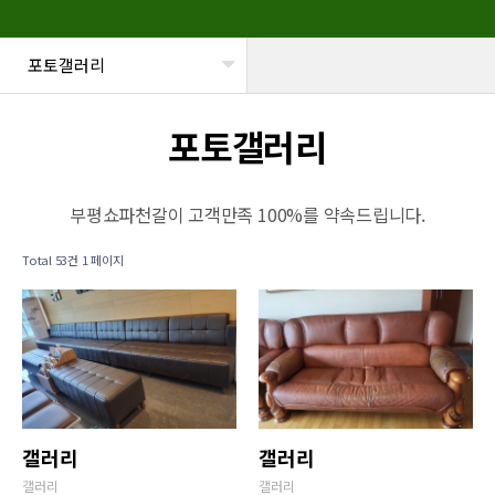
포토갤러리
헤더설정
포토갤러리
부평쇼파천갈이 고객만족 100%를 약속드립니다.
Total 53건
1 페이지
갤러리
갤러리
갤러리
갤러리