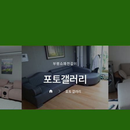
부평쇼파천갈이
포토갤러리
포토갤러리