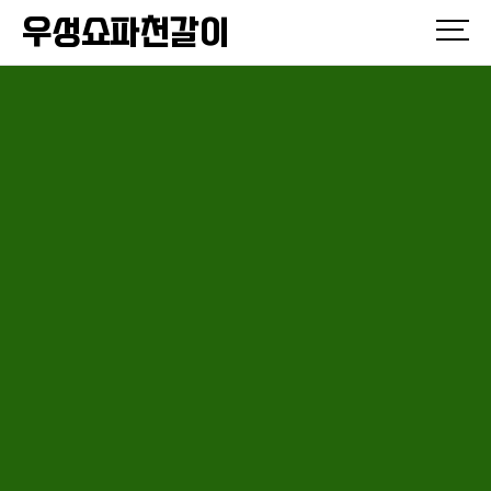
우성쇼파천갈이